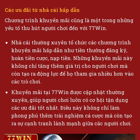
Các ưu đãi từ nhà cái hấp dẫn
Chương trình khuyến mãi cũng là một trong những
yếu tố thu hút người chơi đến với 77Win.
Nhà cái thường xuyên tổ chức các chương trình
khuyến mãi hấp dẫn như tiền thưởng đăng ký,
hoàn tiền cược, nạp tiền. Những khuyến mãi này
không chỉ tăng thêm giá trị cho người chơi mà
còn tạo ra động lực để họ tham gia nhiều hơn vào
các trò chơi.
Khuyến mãi tại 77Win được cập nhật thường
xuyên, giúp người chơi luôn có cơ hội tận dụng
các ưu đãi tốt nhất. Điều này không chỉ làm
phong phú thêm trải nghiệm cá cược mà còn tạo
ra sự cạnh tranh lành mạnh giữa các người chơi.