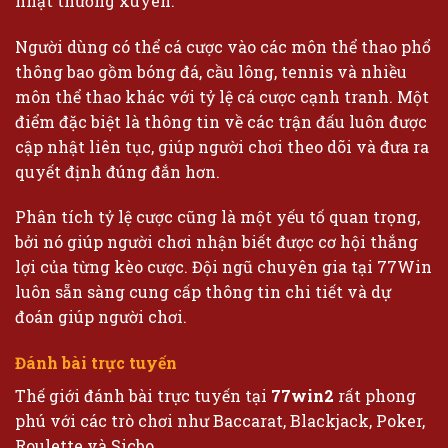
nhật thường xuyên.
Người dùng có thể cá cược vào các môn thể thao phổ
thông bao gồm bóng đá, cầu lông, tennis và nhiều
môn thể thao khác với tỷ lệ cá cược cạnh tranh. Một
điểm đặc biệt là thông tin về các trận đấu luôn được
cập nhật liên tục, giúp người chơi theo dõi và đưa ra
quyết định đúng đắn hơn.
Phân tích tỷ lệ cược cũng là một yếu tố quan trọng,
bởi nó giúp người chơi nhận biết được cơ hội thắng
lợi của từng kèo cược. Đội ngũ chuyên gia tại 77Win
luôn sẵn sàng cung cấp thông tin chi tiết và dự
đoán giúp người chơi.
Đánh bài trực tuyến
Thế giới đánh bài trực tuyến tại
77win2
rất phong
phú với các trò chơi như Baccarat, Blackjack, Poker,
Roulette và Sicbo.