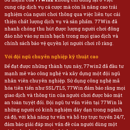
cung cấp dịch vụ cá cược mà còn là nâng cao trải
nghiệm của người chơi thông qua việc liên tục cải
thiện chất lượng dịch vụ và sản phẩm. 77Win đã
nhanh chóng thu hút được lượng người chơi đông
đảo nhờ vào sự minh bạch trong mọi giao dịch và
chính sách bảo vệ quyền lợi người chơi rõ ràng.
Với đội ngũ chuyên nghiệp kỹ thuật cao
Để đạt được những thành tựu này, 77win2 đã đầu tư
mạnh mẽ vào công nghệ và xây dựng một đội ngũ
nhân viên chuyên nghiệp. Sử dụng công nghệ mã
hóa tiên tiến như SSL/TLS, 77Win đảm bảo rằng mọi
giao dịch và thông tin của người chơi được bảo mật
an toàn tuyệt đối. Đội ngũ tư vấn viên tại 77Win là
những người có kinh nghiệm dày dạn trong ngành
cá độ, với khả năng tư vấn và hỗ trợ trực tuyến 24/7,
đảm bảo giải đáp mọi vấn đề của người dùng một