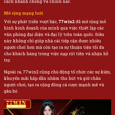
cách nhanh chóng và chính xác.
Mở rộng mạng lưới
Với sự phát triển vượt bậc,
77win2
đã mở rộng mô
hình kinh doanh của mình qua việc thiết lập các
văn phòng đại diện và đại lý trên toàn quốc. Điều
này không chỉ giúp nhà cái tiếp cận được nhiều
người chơi hơn mà còn tạo ra sự thuận tiện tối đa
cho khách hàng trong việc nạp rút tiền và nhận hỗ
trợ.
Ngoài ra, 77win2 cũng chủ động tổ chức các sự kiện,
khuyến mãi hấp dẫn nhằm thu hút và giữ chân
người chơi, tạo ra cộng đồng cá cược mạnh mẽ và
gắn bó.