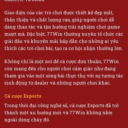
Giao diện của các trò chơi được thiết kế đẹp mắt,
thân thiện và chất lượng cao, giúp người chơi dễ
dàng thao tác và tận hưởng trải nghiệm chơi game
mượt mà. Đặc biệt, 77Win thường xuyên tổ chức các
giải đấu và khuyến mãi hấp dẫn cho những ai yêu
thích các trò chơi bài, tạo ra cơ hội nhận thưởng lớn.
Không chỉ là một nơi để cá cược đơn thuần, 77Win
còn mang đến cho người chơi cảm giác như đang
tham gia vào một sòng bài thực thụ với sự tương tác
sinh động từ dealer và những người chơi khác.
Cá cược Esports
Trong thời đại công nghệ số, cá cược Esports đã trở
thành một xu hướng mới và 77Win không nằm
ngoài dòng chảy đó.