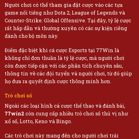
Người chơi có thể tham gia đặt cược vào các tựa
game nổi tiếng như Dota 2, League of Legends và
Counter-Strike: Global Offensive. Tại đây, tỷ lệ cược
rất hấp dẫn và thường xuyên có các sự kiện riêng
dành cho bộ môn này.
Điểm đặc biệt khi cá cược Esports tại 77Win là
không chỉ đơn thuần là tỷ lệ cược, mà người chơi
còn được tiếp cận với các phân tích chuyên sâu,
thông tin về các đội tuyển và người chơi, từ đó giúp
họ đưa ra quyết định cược thông minh hơn.
Trò chơi số
Ngoài các loại hình cá cược thể thao và đánh bài,
77win2
còn cung cấp nhiều trò chơi số thú vị như
xổ số, Lotto, Keno và Bingo.
Các trò chơi này mang đến cho người chơi trải