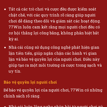
Tất cả các trò chơi và cược đều được kiểm soát
chặt chẽ, với các quy trình rõ ràng giúp người
chơi dễ dàng theo dõi và giám sát các hoạt động.
77Win luôn cam kết rằng mọi người chơi đều có
cơ hội thắng lợi công bằng, không phân biệt bất
kỳ ai.
Nhà cái cũng sử dụng công nghệ phát hiện gian
lận tiên tiến, giúp ngăn chặn các hành vi gian
lận và bảo vệ quyền lợi của người chơi. Điều này
giúp tạo ra một môi trường cá cược trong sạch và
uy tín.
Bảo vệ quyền lợi người chơi
Để bảo vệ quyền lợi của người chơi, 77Win có những
chính sách rõ ràng.
Nhà cái luôn lắng nghe phản hồi từ người chơi và