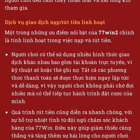
tham gia.
Dịch vụ giao dịch nạp/rút tiền linh hoạt
Một trong những ưu điểm nổi bật của
77win2
chính
là tính linh hoạt trong việc nạp và rút tiền.
Người chơi có thể sử dụng nhiều hình thức giao
dịch khác nhau bao gồm tài khoản trực tuyến, ví
kỹ thuật số hoặc thẻ ghi nợ. Tất cả các phương
thức thanh toán sẽ được thực hiện ngay lập tức
và dễ dàng, vì vậy người chơi không phải chờ đợi
nhiều mà có thể tiếp tục hành trình đặt cược của
mình.
Quá trình rút tiền cũng diễn ra nhanh chóng, với
sự hỗ trợ nhiệt tình từ đội ngũ chăm sóc khách
hàng của 77Win. Điều này giúp giảm thiểu căng
thẳng và tăng thêm sự hài lòng cho người chơi.