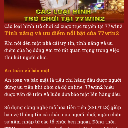
Các loại hình trò chơi cá cược trực tuyến tại 77win2
Tính năng và ưu điểm nổi bật của 77win2
Khi nói đến một nhà cái uy tín, tính năng và ưu
điểm của họ đóng vai trò rất quan trọng trong việc
thu hút người chơi.
An toàn và bảo mật
An toàn và bảo mật là tiêu chí hàng đầu được người
dùng ưu tiên khi chơi cá độ online.
77win2
hiểu
được vấn đề trên và luôn đưa bảo mật lên hàng đầu.
Sử dụng công nghệ mã hóa tiên tiến (SSL/TLS) giúp
bảo vệ thông tin cá nhân của người chơi, ngăn chặn
sự xâm nhập từ các tổ chức bên ngoài. Đồng thời,