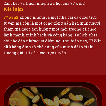
Cam kết và trách nhiệm xã hội của 77win2
Kết luận
77win2
không những là một nhà cái cá cược trực
tuyến mà còn là một cộng đồng gắn kết, giúp người
tham gia được tận hưởng một môi trường cá cược
lành mạnh, minh bạch và công bằng. Từ lịch sử ra
đời cho đến những ưu điểm nổi trội hiện nay, 77Win
đã khẳng định rõ chỗ đứng của mình đối với thị
trường giải trí cá cược trực tuyến.