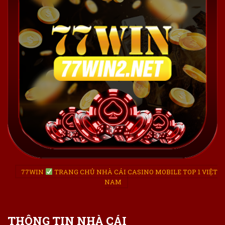
77WIN
TRANG CHỦ NHÀ CÁI CASINO MOBILE TOP 1 VIỆT
NAM
THÔNG TIN NHÀ CÁI